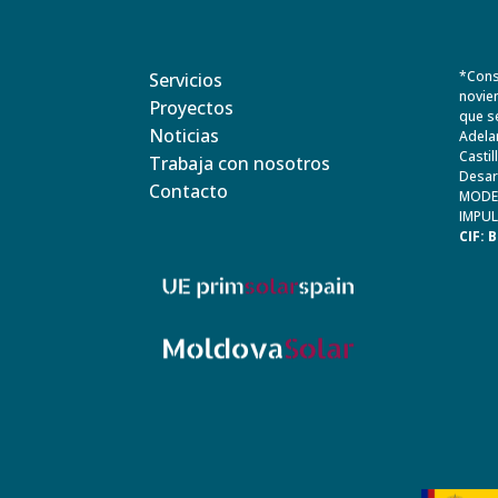
*Cons
Servicios
novie
Proyectos
que s
Noticias
Adelan
Casti
Trabaja con nosotros
Desar
Contacto
MODER
IMPUL
CIF: 